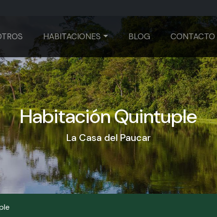
OTROS
HABITACIONES
BLOG
CONTACTO
Habitación Quintuple
La Casa del Paucar
ple