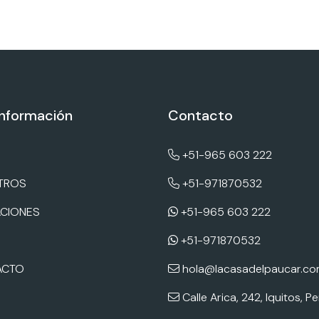
información
Contacto
+51-965 603 222
TROS
+51-971870532
ACIONES
+51-965 603 222
+51-971870532
ACTO
hola@lacasadelpaucar.c
Calle Arica, 242, Iquitos, Pe